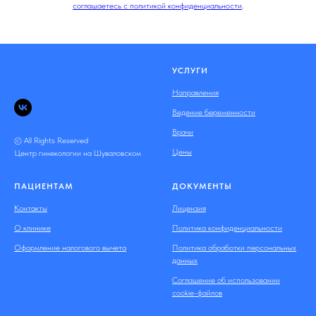
соглашаетесь c политикой конфиденциальности
.
УСЛУГИ
Направления
Ведение беременности
Врачи
© All Rights Reserved
Цены
Центр гинекологии на Шуваловском
ПАЦИЕНТАМ
ДОКУМЕНТЫ
Контакты
Лицензия
О клинике
Политика конфиденциальности
Оформление налогового вычета
Политика обработки персональных
данных
Соглашение об использовании
cookie-файлов